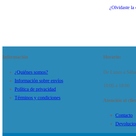
¿Olvidaste la
Información
Horario:
¿Quiénes somos?
De Lunes a Sáb
Información sobre envíos
10:00 a 18:00
Política de privacidad
Términos y condiciones
Atención al clie
Contacto
Devolucio