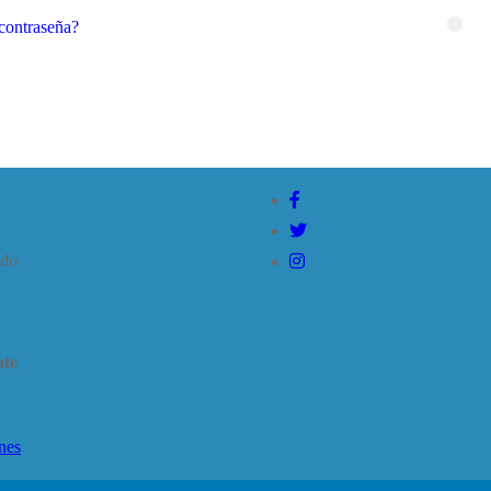
 contraseña?
ado
nte
nes