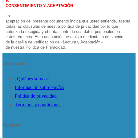
9.-
CONSENTIMIENTO Y ACEPTACIÓN
La
aceptación del presente documento indica que usted entiende, acepta
todas las cláusulas de nuestra política de privacidad por lo que
autoriza la recogida y el tratamiento de sus datos personales en
estos términos. Esta aceptación se realiza mediante la activación
de la casilla de verificación de «Lectura y Aceptación»
de nuestra Política de Privacidad.
Información
¿Quiénes somos?
Información sobre envíos
Política de privacidad
Términos y condiciones
Horario: