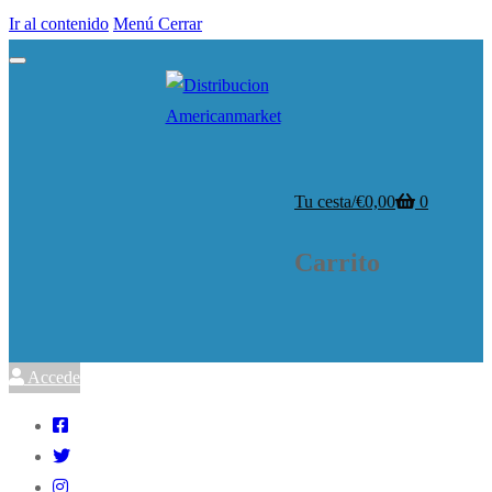
Ir al contenido
Menú
Cerrar
Tu cesta
/
€
0,00
0
Carrito
Accede