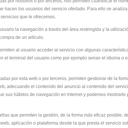
as por nosotros o por terceros, nos permiten cuantificar el númer
n que hacen los usuarios del servicio ofertado. Para ello se anali
 servicios que le ofrecemos.
ario la navegación a través del área restringida y la utilizaci
ompra de un artículo.
miten al usuario acceder al servicio con algunas característica
 en el terminal del usuario como por ejemplo serian el idioma o e
tadas por esta web o por terceros, permiten gestionar de la forma
web, adecuando el contenido del anuncio al contenido del servici
ar sus hábitos de navegación en Internet y podemos mostrarle
s que permiten la gestión, de la forma más eficaz posible, de
 web, aplicación o plataforma desde la que presta el servicio sol