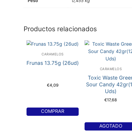
Peso
0,455 kg
Productos relacionados
CARAMELOS
Frunas 13.75g (26ud)
CARAMELOS
Toxic Waste Gree
Sour Candy 42gr(
€
4,09
Uds)
€
17,68
COMPRAR
AGOTADO