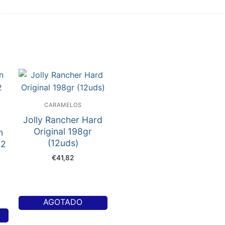
CARAMELOS
Jolly Rancher Hard
Original 198gr
n
(12uds)
12
€
41,82
AGOTADO