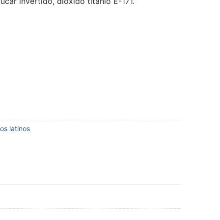
car invertido, dióxido titanio E-171.
os latinos