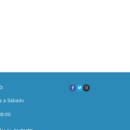
O:
s a Sábado
18:00