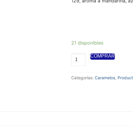
129, aroma a mandarina, azú
21 disponibles
COMPRAR
Categorías:
Caramelos
,
Product