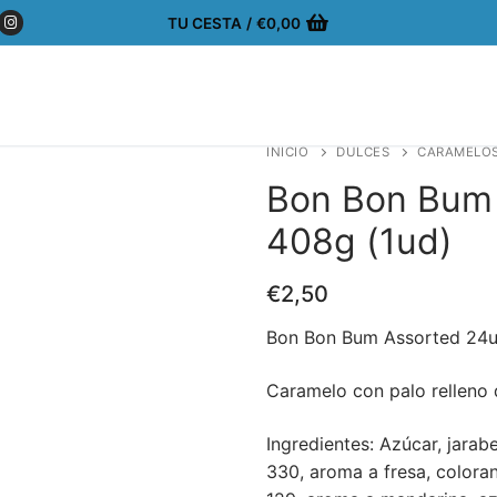
TU CESTA
/
€
0,00
INICIO
DULCES
CARAMELO
Bon Bon Bum
408g (1ud)
€
2,50
Bon Bon Bum Assorted 24u
Caramelo con palo relleno 
Ingredientes: Azúcar, jarab
330, aroma a fresa, coloran