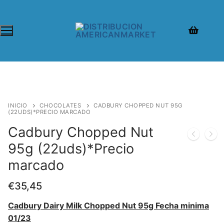
INICIO
CHOCOLATES
CADBURY CHOPPED NUT 95G
(22UDS)*PRECIO MARCADO
Cadbury Chopped Nut
95g (22uds)*Precio
marcado
€
35,45
Cadbury Dairy Milk Chopped Nut 95g Fecha minima
01/23