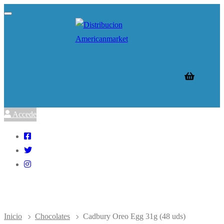
Ir
Menú
Cerrar
al
contenido
Accede
Inicio
Chocolates
Cadbury Oreo Egg 31g (48 uds)