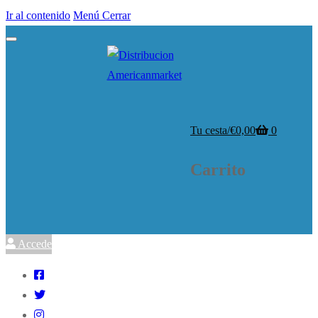
Ir al contenido
Menú
Cerrar
Tu cesta
/
€
0,00
0
Carrito
Accede