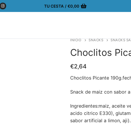
TU CESTA
/
€
0,00
INICIO
SNACKS
SNACKS S
Choclitos Pic
€
2,64
Choclitos Picante 190g.fe
Snack de maiz con sabor a 
Ingredientes:maiz, aceite ve
acido citrico E330), gluta
sabor artificial a limon, aji).