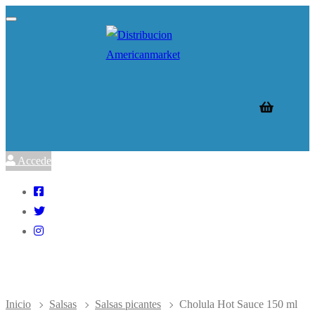
Ir
Menú
Cerrar
al
contenido
Accede
Inicio
Salsas
Salsas picantes
Cholula Hot Sauce 150 ml