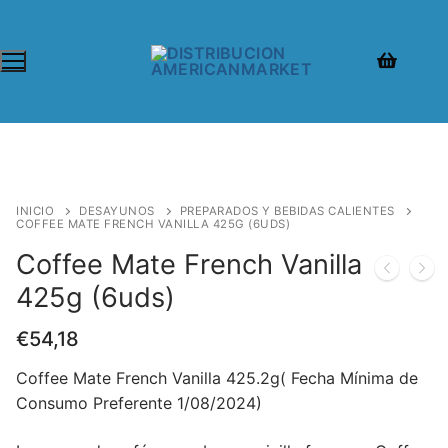
Ir
al
contenido
INICIO
DESAYUNOS
PREPARADOS Y BEBIDAS CALIENTES
COFFEE MATE FRENCH VANILLA 425G (6UDS)
Coffee Mate French Vanilla
425g (6uds)
€
54,18
Coffee Mate French Vanilla 425.2g( Fecha Mínima de
Consumo Preferente 1/08/2024)