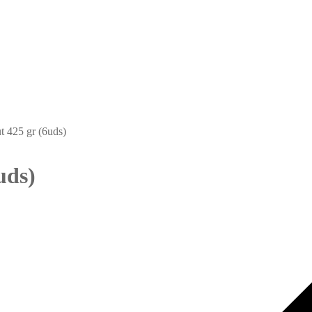
t 425 gr (6uds)
uds)