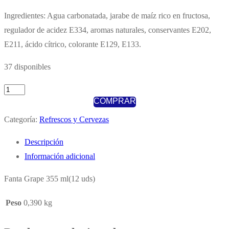
Ingredientes: Agua carbonatada, jarabe de maíz rico en fructosa,
regulador de acidez E334, aromas naturales, conservantes E202,
E211, ácido cítrico, colorante E129, E133.
37 disponibles
Fanta
COMPRAR
Grape
355
Categoría:
Refrescos y Cervezas
ml(12
Descripción
uds)
Información adicional
cantidad
Fanta Grape 355 ml(12 uds)
Peso
0,390 kg