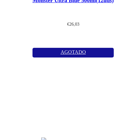
Monster Ultra Blue 500ml(12uds)
€
26,03
AGOTADO