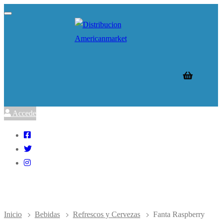
Ir
Menú
Cerrar
al
contenido
Accede
Inicio
Bebidas
Refrescos y Cervezas
Fanta Raspberry