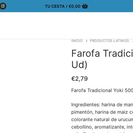
TU CESTA
/
€
0,00
INICIO
PRODUCTOS LATINOS
Farofa Tradic
Ud)
€
2,79
Farofa Tradicional Yoki 50
Ingredientes: harina de man
pimentón, harina de maiz co
colorante natural de urucum
cebollino, aromatizante, in