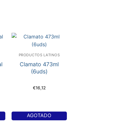
PRODUCTOS LATINOS
al
Clamato 473ml
(6uds)
€
16,12
AGOTADO