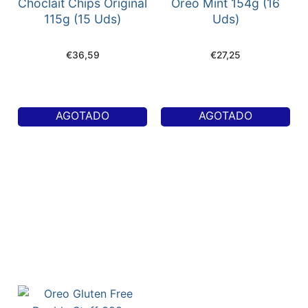
Choclait Chips Original
Oreo Mint 154g (16
115g (15 Uds)
Uds)
€
36,59
€
27,25
AGOTADO
AGOTADO