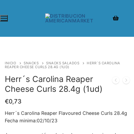
Ir
al
contenido
INICIO
SNACKS
SNACKS SALADOS
HERR´S CAROLINA
REAPER CHEESE CURLS 28.4G (1UD)
Herr´s Carolina Reaper
Cheese Curls 28.4g (1ud)
€
0,73
Herr´s Carolina Reaper Flavoured Cheese Curls 28.4g
Fecha minima:02/10/23