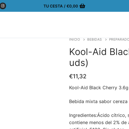
TU CESTA
/
€
0,00
INICIO
BEBIDAS
PREPARADO
Kool-Aid Blac
uds)
€
11,32
Kool-Aid Black Cherry 3.6g
Bebida mixta sabor cereza 
Ingredientes:Ácido cítrico, 
contiene menos del 2% de á