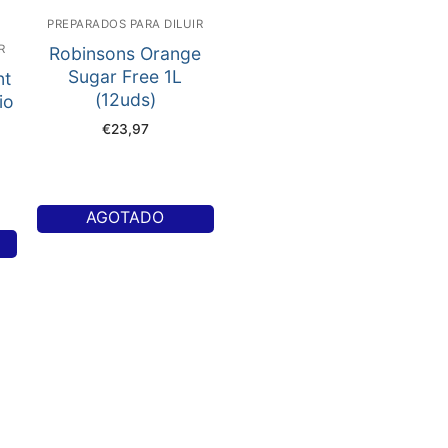
PREPARADOS PARA DILUIR
R
Robinsons Orange
Sugar Free 1L
nt
(12uds)
io
€
23,97
AGOTADO