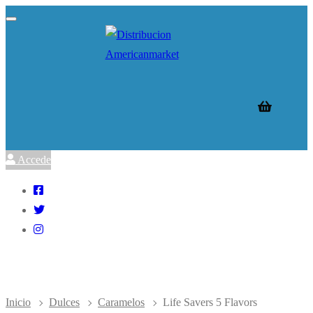
Ir
Menú
Cerrar
al
contenido
Accede
Inicio
Dulces
Caramelos
Life Savers 5 Flavors