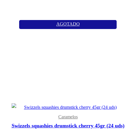
AGOTADO
Caramelos
Swizzels squashies drumstick cherry 45gr (24 uds)