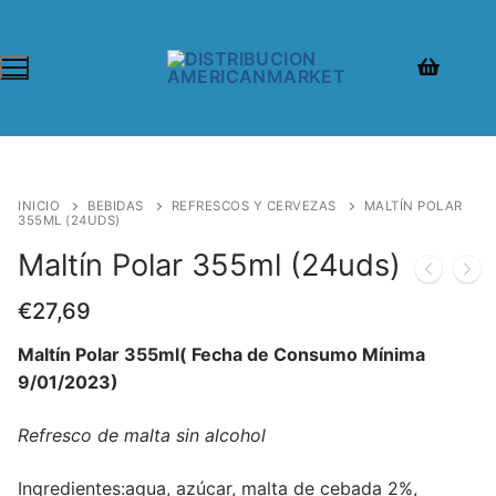
Ir
al
contenido
INICIO
BEBIDAS
REFRESCOS Y CERVEZAS
MALTÍN POLAR
355ML (24UDS)
Maltín Polar 355ml (24uds)
€
27,69
Maltín Polar 355ml( Fecha de Consumo Mínima
9/01/2023)
Refresco de malta sin alcohol
Ingredientes:agua, azúcar, malta de cebada 2%,