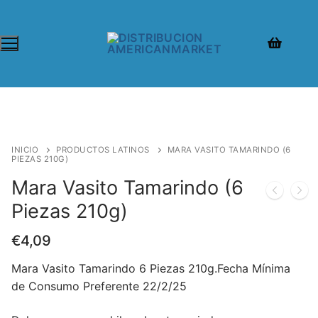
Ir
al
contenido
INICIO
PRODUCTOS LATINOS
MARA VASITO TAMARINDO (6
PIEZAS 210G)
Mara Vasito Tamarindo (6
Piezas 210g)
€
4,09
Mara Vasito Tamarindo 6 Piezas 210g.Fecha Mínima
de Consumo Preferente 22/2/25