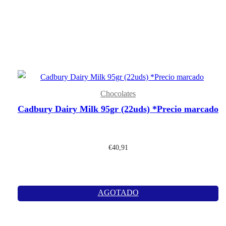
Chocolates
Cadbury Dairy Milk 95gr (22uds) *Precio marcado
€
40,91
AGOTADO