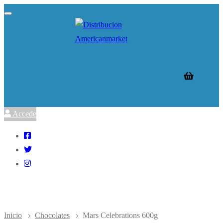
Ir
Menú
Cerrar
al
contenido
Accede
Inicio
Chocolates
Mars Celebrations 600g