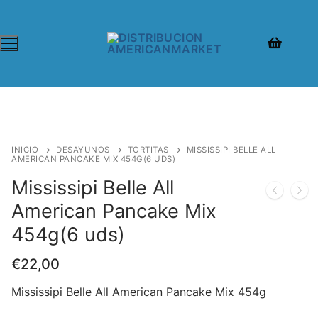
Ir
al
contenido
INICIO
DESAYUNOS
TORTITAS
MISSISSIPI BELLE ALL
AMERICAN PANCAKE MIX 454G(6 UDS)
Mississipi Belle All
American Pancake Mix
454g(6 uds)
€
22,00
Mississipi Belle All American Pancake Mix 454g