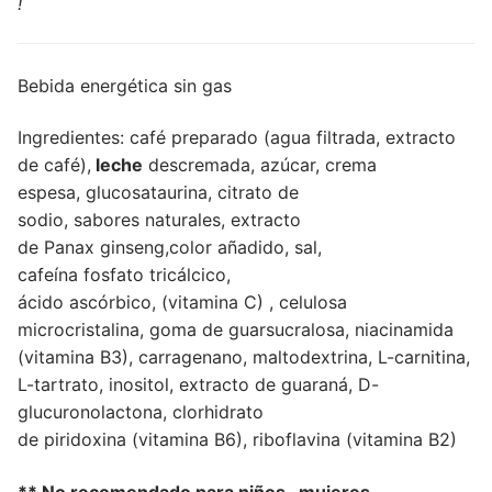
!
Bebida energética sin gas
Ingredientes:
café preparado
(
agua filtrada,
extracto
de café
),
leche
descremada
, azúcar,
crema
espesa,
glucosa
taurina
, citrato
de
sodio
,
sabores
naturales
, extracto
de
Panax
ginseng
,color
añadido
, sal,
cafeína
fosfato
tricálcico
,
ácido
ascórbico
,
(
vitamina
C
)
, celulosa
microcristalina
, goma de
guar
sucralosa
, niacinamida
(
vitamina
B3)
, carragenano,
maltodextrina
, L-carnitina
,
L-
tartrato,
inositol,
extracto de guaraná
, D-
glucuronolactona, clorhidrato
de
piridoxina
(vitamina
B6)
, riboflavina
(vitamina
B2)
** No recomendado para niños , mujeres