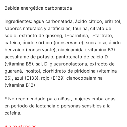
Bebida energética carbonatada
Ingredientes:
agua carbonatada
, ácido
cítrico,
eritritol
,
sabores
naturales
y
artificiales
,
taurina
,
citrato
de
sodio
,
extracto de ginseng
,
L
–
carnitina,
L
–
tartrato,
cafeína
, ácido
sórbico
(
conservante),
sucralosa
, ácido
benzoico
(
conservante),
niacinamida
(
vitamina
B3)
acesulfame de potasio
, pantotenato
de calcio
D-
(vitamina
B5
), sal,
D-
glucuronolactona,
extracto de
guaraná
, inositol,
clorhidrato de piridoxina
(vitamina
B6)
,
azul (
E133),
rojo
(
E129)
cianocobalamina
(vitamina
B12)
* No recomendado para niños , mujeres embaradas,
en periodo de lactancia o personas sensibles a la
cafeína.
Sin existencias