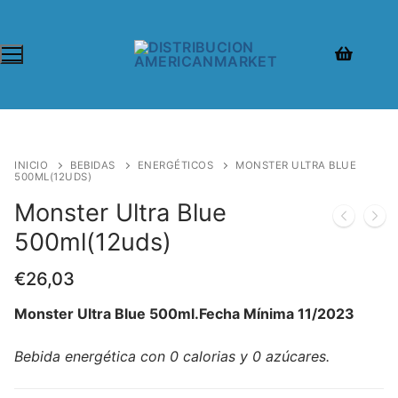
Ir
al
contenido
INICIO
BEBIDAS
ENERGÉTICOS
MONSTER ULTRA BLUE
500ML(12UDS)
Monster Ultra Blue
500ml(12uds)
€
26,03
Monster Ultra Blue 500ml.Fecha Mínima 11/2023
Bebida energética con 0 calorias y 0 azúcares.