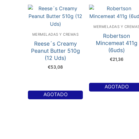
MERMELADAS Y CREMA
MERMELADAS Y CREMAS
Robertson
Mincemeat 411g
Reese´s Creamy
(6uds)
Peanut Butter 510g
(12 Uds)
€
21,36
€
53,08
AGOTADO
AGOTADO