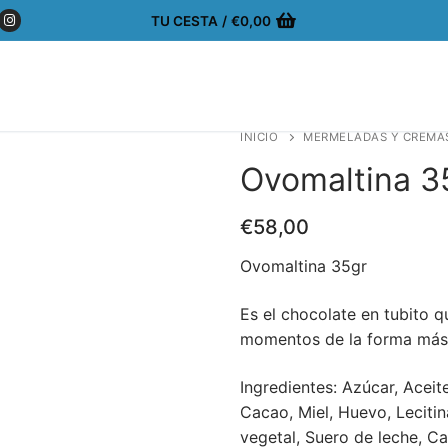
TU CESTA
/
€
0,00
INICIO
MERMELADAS Y CREMA
Ovomaltina 3
€
58,00
Ovomaltina 35gr
Es el chocolate en tubito 
momentos de la forma más 
Ingredientes: Azúcar, Aceit
Cacao, Miel, Huevo, Lecitin
vegetal, Suero de leche, C