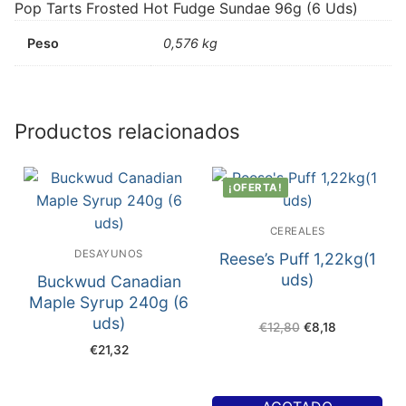
Pop Tarts Frosted Hot Fudge Sundae 96g (6 Uds)
Peso
0,576 kg
Productos relacionados
¡OFERTA!
CEREALES
DESAYUNOS
Reese’s Puff 1,22kg(1
uds)
Buckwud Canadian
Maple Syrup 240g (6
uds)
€
12,80
€
8,18
€
21,32