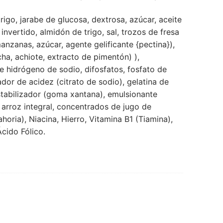
igo, jarabe de glucosa, dextrosa, azúcar, aceite
invertido, almidón de trigo, sal, trozos de fresa
nzanas, azúcar, agente gelificante {pectina}),
ha, achiote, extracto de pimentón) ),
 hidrógeno de sodio, difosfatos, fosfato de
lador de acidez (citrato de sodio), gelatina de
stabilizador (goma xantana), emulsionante
e arroz integral, concentrados de jugo de
oria), Niacina, Hierro, Vitamina B1 (Tiamina),
Ácido Fólico.