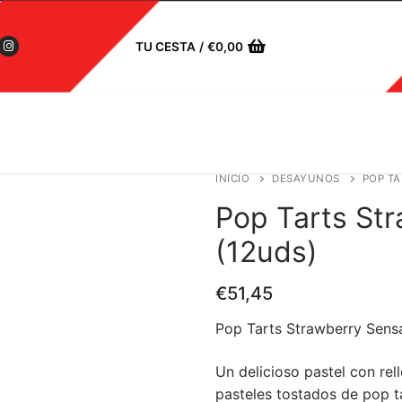
TU CESTA
/
€
0,00
INICIO
DESAYUNOS
POP TA
Pop Tarts St
(12uds)
€
51,45
Pop Tarts Strawberry Sens
Un delicioso pastel con rel
pasteles tostados de pop t