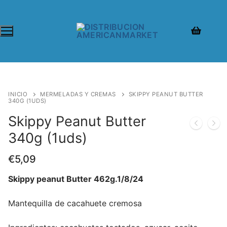
INICIO
MERMELADAS Y CREMAS
SKIPPY PEANUT BUTTER
340G (1UDS)
Skippy Peanut Butter
340g (1uds)
€
5,09
Skippy peanut Butter 462g.1/8/24
Mantequilla de cacahuete cremosa