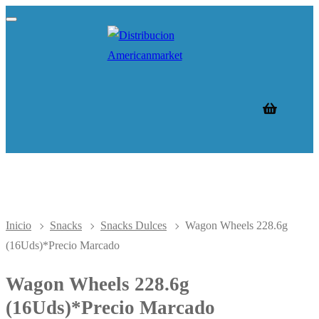
Ir
Menú
Cerrar
al
contenido
Inicio
Snacks
Snacks Dulces
Wagon Wheels 228.6g
(16Uds)*Precio Marcado
Wagon Wheels 228.6g
(16Uds)*Precio Marcado