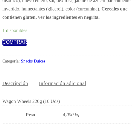
disódico), huevo entero, sal, dextrosa, jarabe de azúcar parcialmente
invertido, humectantes (glicerol), color (curcumina).
Cereales que
contienen gluten, ver los ingredientes en negrita.
1 disponibles
COMPRAR
Wagon
Wheels
228.6g
Categoría:
Snacks Dulces
(16Uds)*Precio
Marcado
Descripción
Información adicional
cantidad
Wagon Wheels 220g (16 Uds)
Peso
4,000 kg