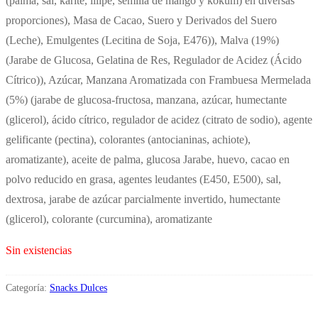
(palma, sal, karité, illipe, semilla de mango y kokum) en diversas
proporciones), Masa de Cacao, Suero y Derivados del Suero
(Leche), Emulgentes (Lecitina de Soja, E476)), Malva (19%)
(Jarabe de Glucosa, Gelatina de Res, Regulador de Acidez (Ácido
Cítrico)), Azúcar, Manzana Aromatizada con Frambuesa Mermelada
(5%) (jarabe de glucosa-fructosa, manzana, azúcar, humectante
(glicerol), ácido cítrico, regulador de acidez (citrato de sodio), agente
gelificante (pectina), colorantes (antocianinas, achiote),
aromatizante), aceite de palma, glucosa Jarabe, huevo, cacao en
polvo reducido en grasa, agentes leudantes (E450, E500), sal,
dextrosa, jarabe de azúcar parcialmente invertido, humectante
(glicerol), colorante (curcumina), aromatizante
Sin existencias
Categoría:
Snacks Dulces