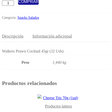
COMPRAR
Walkers
Prawn
Cocktail
Categoría:
Snacks Salados
45gr
(1uds)
Descripción
Información adicional
cantidad
Walkers Prawn Cocktail 45gr (32 Uds)
Peso
1,440 kg
Productos relacionados
Productos latinos