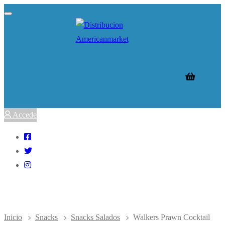
Ir
Menú
Cerrar
al
contenido
Accede
Inicio
Snacks
Snacks Salados
Walkers Prawn Cocktail