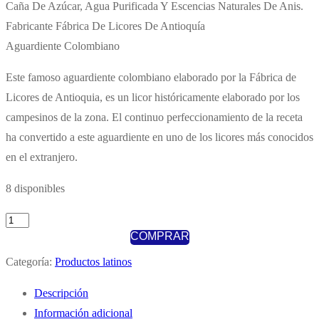
Caña De Azúcar, Agua Purificada Y Escencias Naturales De Anis.
Fabricante Fábrica De Licores De Antioquía
Aguardiente Colombiano
Este famoso aguardiente colombiano elaborado por la Fábrica de
Licores de Antioquia, es un licor históricamente elaborado por los
campesinos de la zona. El continuo perfeccionamiento de la receta
ha convertido a este aguardiente en uno de los licores más conocidos
en el extranjero.
8 disponibles
Antioqueño
COMPRAR
Aguardiente
700ml(1
Categoría:
Productos latinos
ud)
Descripción
cantidad
Información adicional