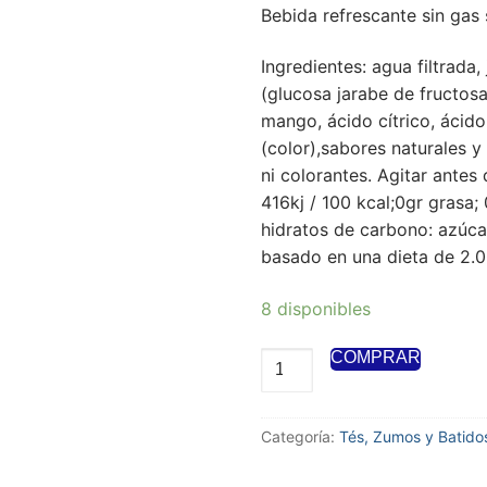
Bebida refrescante sin ga
Ingredientes: agua filtrada
(glucosa jarabe de fructos
mango, ácido cítrico, ácido
(color),sabores naturales 
ni colorantes. Agitar antes
416kj / 100 kcal;0gr grasa;
hidratos de carbono: azúca
basado en una dieta de 2.0
8 disponibles
COMPRAR
Arizona
Mucho
Mango
Categoría:
Tés, Zumos y Batido
650ml
(24uds)