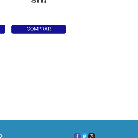
€
38,84
COMPRAR
O: