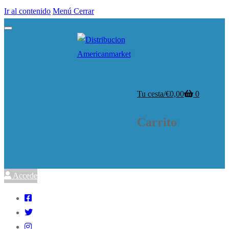
Ir al contenido
Menú
Cerrar
Tu cesta
/
€
0,00
0
Carrito
Accede