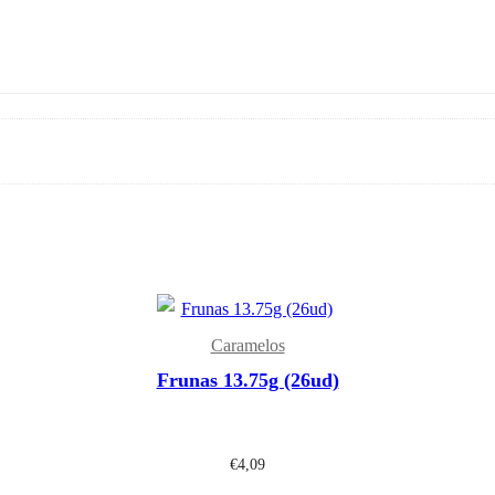
Caramelos
Frunas 13.75g (26ud)
€
4,09