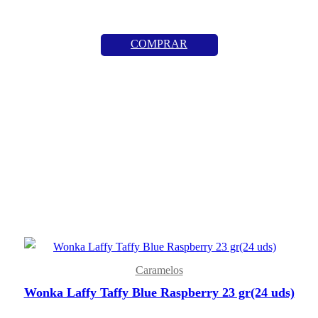
COMPRAR
Caramelos
Wonka Laffy Taffy Blue Raspberry 23 gr(24 uds)