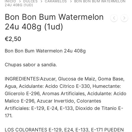
INICIO
DULCES
CARAMELOS
BON BON BUM WATERMELON
24U 408G (1UD)
Bon Bon Bum Watermelon
24u 408g (1ud)
€
2,50
Bon Bon Bum Watermelon 24u 408g
Chupas sabor a sandia.
INGREDIENTES:Azucar, Glucosa de Maiz, Goma Base,
Agua, Acidulante: Acido Citrico E-330, Humectante:
Glicerolo E-296, Aromas Artificiales, Acidulante: Acido
Malico E-296, Azucar Invertido, Colorantes
Artificiales: E-129, E-24, E-133, Dioxido de Titanio E-
171.
LOS COLORANTES E-129, E24, E-133, E-171 PUEDEN