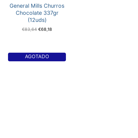
General Mills Churros
Chocolate 337gr
(12uds)
€
83,64
€
68,18
AGOTADO