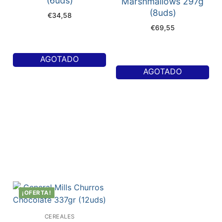
(6uds)
Marshmallows 297g
(8uds)
€
34,58
€
69,55
AGOTADO
AGOTADO
¡OFERTA!
CEREALES