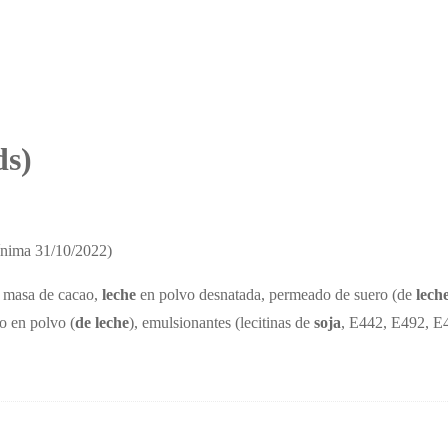
ds)
ínima 31/10/2022)
), masa de cacao,
leche
en polvo desnatada, permeado de suero (de
lech
o en polvo (
de leche
), emulsionantes (lecitinas de
soja
, E442, E492, E4