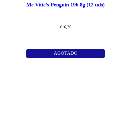
Mc Vitie’s Penguin 196.8g (12 uds)
€
16,36
AGOTADO