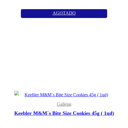
AGOTADO
Galletas
Keebler M&M´s Bite Size Cookies 45g ( 1ud)