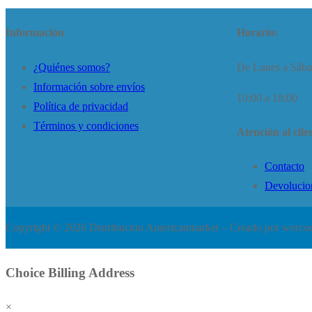
Información
Horario:
¿Quiénes somos?
De Lunes a Sáb
Información sobre envíos
10:00 a 18:00
Política de privacidad
Términos y condiciones
Atención al clie
Contacto
Devolucio
Copyright © 2026 Distribucion Americanmarket – Creado por wercod
Choice Billing Address
×