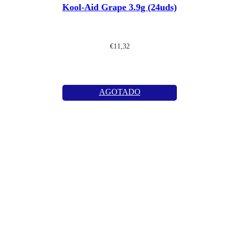
Kool-Aid Grape 3.9g (24uds)
€
11,32
AGOTADO