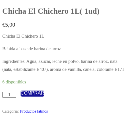
Chicha El Chichero 1L( 1ud)
€
5,00
Chicha El Chichero 1L
Bebida a base de harina de arroz
Ingredientes: Agua, azucar, leche en polvo, harina de arroz, nata
(nata, estabilizante E407), aroma de vainilla, canela, colorante E171
6 disponibles
COMPRAR
Chicha
El
Chichero
Categoría:
Productos latinos
1L(
1ud)