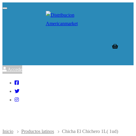
Ir
Menú
Cerrar
al
contenido
Accede
Inicio
Productos latinos
Chicha El Chichero 1L( 1ud)