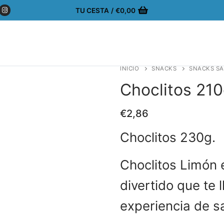
TU CESTA
/
€
0,00
INICIO
SNACKS
SNACKS S
Choclitos 210
€
2,86
Choclitos 230g.
Choclitos Limón e
divertido que te 
experiencia de s