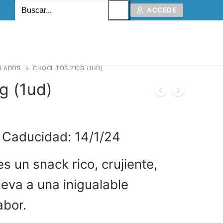
ACCEDE
ALADOS
CHOCLITOS 210G (1UD)
g (1ud)
 Caducidad: 14/1/24
s un snack rico, crujiente,
lleva a una inigualable
abor.