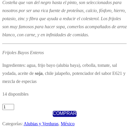
Costeña que van del negro hasta el pinto, son seleccionados para
nosotros por ser una rica fuente de proteínas, calcio, fósforo, hierro,
potasio, zinc y fibra que ayuda a reducir el colesterol. Los frijoles
son muy famosos para hacer sopa, comerlos acompañados de arroz
blanco, con carne, y en infinidades de comidas.
Frijoles Bayos Enteros
Ingredientes: agua, frijo bayo (alubia baya), cebolla, tomate, sal
yodada, aceite de
soja
, chile jalapeño, potenciador del sabor E621 y
mezcla de especias
14 disponibles
La
COMPRAR
Costeña
Frijoles
Categorías:
Alubias y Verduras
,
México