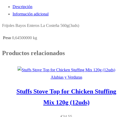
Bayos
Descripción
Enteros
Información adicional
560g
(3uds)
Frijoles Bayos Enteros La Costeña 560g(3uds)
cantidad
Peso
0,64500000 kg
Productos relacionados
Alubias y Verduras
Stuffs Stove Top for Chicken Stuffing
Mix 120g (12uds)
€
34,55