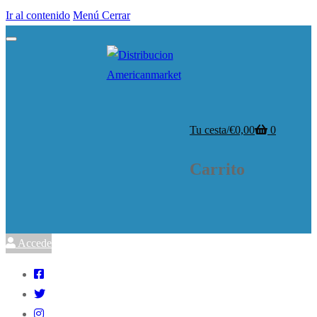
Ir al contenido
Menú
Cerrar
Tu cesta
/
€
0,00
0
Carrito
Accede