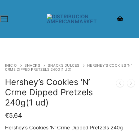
INICIO
SNACKS
SNACKS DULCES
HERSHEY’S COOKIES ‘N’
CRME DIPPED PRETZELS 240G(1 UD)
Hershey’s Cookies ‘N’
Crme Dipped Pretzels
240g(1 ud)
€
5,64
Hershey’s Cookies ‘N’ Crme Dipped Pretzels 240g