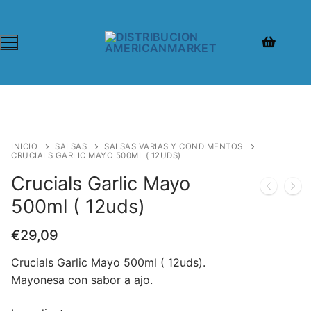
Ir
al
contenido
INICIO
SALSAS
SALSAS VARIAS Y CONDIMENTOS
CRUCIALS GARLIC MAYO 500ML ( 12UDS)
Crucials Garlic Mayo
500ml ( 12uds)
€
29,09
Crucials Garlic Mayo 500ml ( 12uds).
Mayonesa con sabor a ajo.