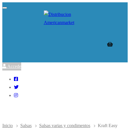
Ir
Menú
Cerrar
al
contenido
Accede
Inicio
Salsas
Salsas varias y condimentos
Kraft Easy