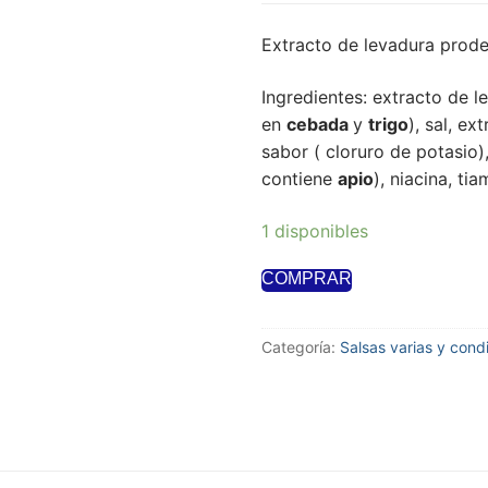
Extracto de levadura prode
Ingredientes: extracto de l
en
cebada
y
trigo
), sal, ex
sabor ( cloruro de potasio)
contiene
apio
), niacina, tia
1 disponibles
COMPRAR
Categoría:
Salsas varias y con