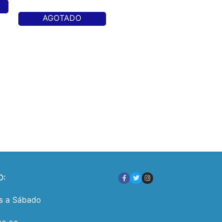
AGOTADO
O:
s a Sábado