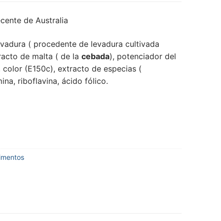
cente de Australia
evadura ( procedente de levadura cultivada
tracto de malta ( de la
cebada
), potenciador del
, color (E150c), extracto de especias (
mina, riboflavina, ácido fólico.
dimentos