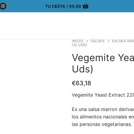
TU CESTA
/
€
0,00
INICIO
SALSAS
SALSAS VAR
(12 UDS)
Vegemite Yea
Uds)
€
63,18
Vegemite Yeast Extract 22
Es una salsa marron deriva
los alimentos nacionales e
las personas vegetarianas.