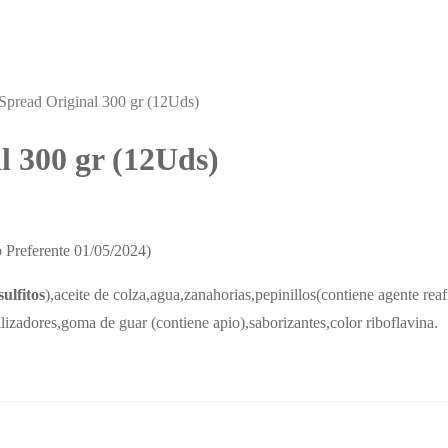
pread Original 300 gr (12Uds)
 300 gr (12Uds)
Preferente 01/05/2024)
sulfitos
),aceite de colza,agua,zanahorias,pepinillos(contiene agente rea
ilizadores,goma de guar (contiene apio),saborizantes,color riboflavina.