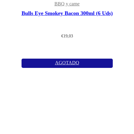
BBQ y carne
Bulls Eye Smokey Bacon 300ml (6 Uds)
€
19,03
AGOTADO