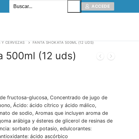
ACCEDE
 Y CERVEZAS
FANTA SHOKATA 500ML (12 UDS)
a 500ml (12 uds)
 de fructosa-glucosa, Concentrado de jugo de
ono, Ácido: ácido cítrico y ácido málico,
onato de sodio, Aromas que incluyen aroma de
 goma arábiga y ésteres de glicerol de resinas de
cia: sorbato de potasio, edulcorantes:
antioxidante: ácido ascórbico