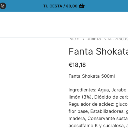
TU CESTA
/
€
0,00
INICIO
BEBIDAS
REFRESCOS
Fanta Shokat
€
18,18
Fanta Shokata 500ml
Ingredientes: Agua, Jarabe
limón (3%), Dióxido de carb
Regulador de acidez: gluc
flor base, Estabilizadores:
madera, Conservante sustan
acesulfamo K y sucralosa, 