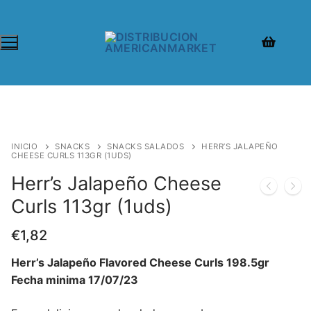
INICIO
SNACKS
SNACKS SALADOS
HERR’S JALAPEÑO
CHEESE CURLS 113GR (1UDS)
Herr’s Jalapeño Cheese
Curls 113gr (1uds)
€
1,82
Herr’s Jalapeño Flavored Cheese Curls 198.5gr
Fecha minima 17/07/23