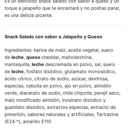
Es un delicioso snack salado con sabor a queso y un
toque a jalapeño que te encantará y no podras parar,
es una delicia picante.
Snack Salado con sabor a Jalapeño y Queso
Ingredientes: harina de maíz, aceite vegetal, suero
de
leche
,
queso
cheddar, maltodextrina,
mantequilla,
leche
descremada en polvo, sal, suero
de
leche
, fosfato disódico, glutamato monosódico,
ácido cítrico, citrato de sodio, azúcar, dextrosa,
especias, cebolla en polvo, ajo en polvo, almidón
verde, diacetato de sodio, chile chipotle, perejil seco,
maíz modificado almidón, Inosinato disódico y
guanilato disódico, extractos especias, extracto de
pimentón, sabores naturales y artificiales, Tartrazina
(E24 *), amarillo E110